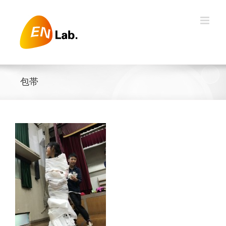
Skip
to
content
包帯