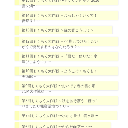
第15回もくもく大作戦 〜もくリンピック 2016
雲ヶ畑〜
第14回もくもく大作戦 ～よっしゃ！いくで！
夏祭り！～
第13回もくもく大作戦 〜森の音こうぼう〜
第12回もくもく大作戦 ～○○見ぃつけた！だい
がくで発見するのはなんだろう？～
第11回もくもく大作戦 ～「夏だ！祭りだ！水
遊びしよう！」～
第10回もくもく大作戦 ～ようこそ！もくもく
美術館～
第9回もくもく大作戦 〜おいでよ春の雲ヶ畑
♪CM大作戦だ！～
第8回もくもく大作戦 ～秋をあそぼう！ほっこ
りまったり秘密基地づくり～
第7回もくもく大作戦 〜水かけ祭りin雲ヶ畑〜
第6回もくもく大作戦 〜からだdeアート〜