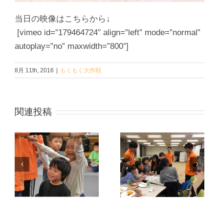
当日の映像はこちらから↓
[vimeo id=”179464724″ align=”left” mode=”normal”
autoplay=”no” maxwidth=”800″]
8月 11th, 2016
|
もくもく大作戦
関連投稿
も
第19回もくも
冬
第20回もくも
く大作戦 ～も
く大作戦 ～も
くもくハロウ
大
くもく探検隊
ィンパーティ
実
～ 実践報告
ー～ 実践報告