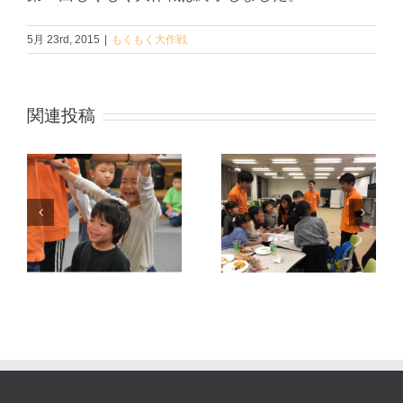
5月 23rd, 2015
|
もくもく大作戦
関連投稿
も
第19回もくも
冬
第20回もくも
く大作戦 ～も
く大作戦 ～も
くもくハロウ
大
くもく探検隊
ィンパーティ
実
～ 実践報告
ー～ 実践報告