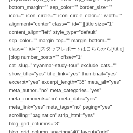
bottom_margin=”” sep_color=”” border_size=””
icon=”” icon_circle=”” icon_circle_color=”” width=””
alignment=”center” class=”” id=””][title size=”1″
content_align=”left” style_type=”default”
sep_color=”” margin_top=”” margin_bottom=””
class=”” id=””]スタッフレポートはこちらから[/title]
[blog number_posts=”” offset=”1″
cat_slug=”myanmar-study-tour” exclude_cats=””
show_title=”yes” title_link=”yes” thumbnail=”yes”
excerpt=”yes” excerpt_length=”35″ meta_all=”yes”
meta_author=”no” meta_categories=”yes”
meta_comments=”no” meta_date=”yes”
meta_link=”yes” meta_tags=”no” paging=”yes”
scrolling=”pagination” strip_html=”yes”
blog_grid_columns=”3″
blog_grid_column_spacing=”40″ layout=”grid”