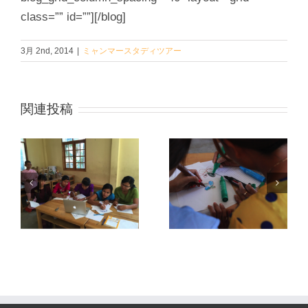
class=”” id=””][/blog]
3月 2nd, 2014
|
ミャンマースタディツアー
関連投稿
ス
ミャンマース
ミャンマース
ア
タディーツア
タディーツア
タ
ー 2015 スタ
ー 2015 スタ
ト
ッフレポート
ッフレポート
その２
その１