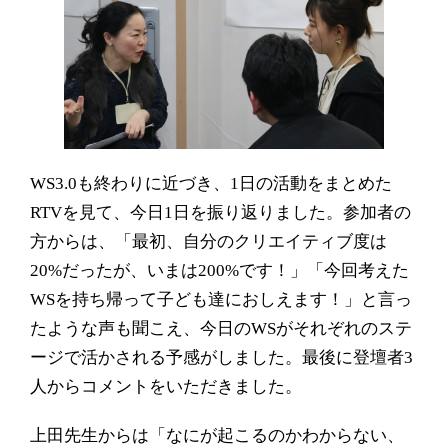
WS3.0
も終わりに近づき、
1
日の活動をまとめた
RTV
を見て、今日
1
日を振り返りました。
参加者の
方からは、「最初、自分のクリエイティブ度は
20%
だったが、いまは
200%
です！」「今回考えた
WS
を持ち帰って子ども達におしえます！」と言っ
たような声も聞こえ、今日の
WS
がそれぞれのステ
ージで活かされる予感がしました。最後に登壇
者
3
人からコメントをいただきました。
上田先生からは「なにが起こるのかわからない、