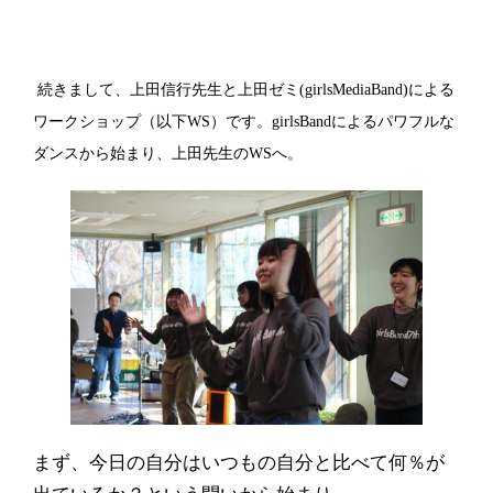
続きまして、上田信行先生と上田ゼミ
(girlsMediaBand)
による
ワークショップ
（以下
WS
）
です。
girlsBand
によるパワフルな
ダンスから始まり、上田先生の
WS
へ。
まず、今日の自分はいつもの自分と比べて何％が