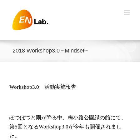
Skip
to
content
2018 Workshop3.0 ~Mindset~
Workshop3.0
活動実施報告
ぽつぽつと雨が降る中、梅小路公園緑の館にて、
第
5
回となる
Workshop3.0
が今年も開催されまし
た。