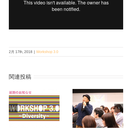
2月 17th, 2018
|
Workshop 3.0
関連投稿
2017
0
Workshop3.0
2016
多
〜リフレクシ
Workshop3.0
延
ョン！「未
〜ひらめきを
せ
来」を振り返
可視化する〜