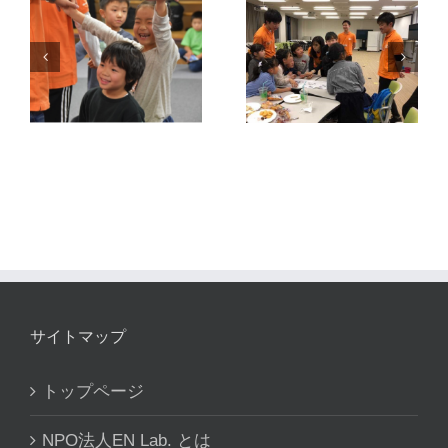
も
第19回もくも
冬
第20回もくも
く大作戦 ～も
く大作戦 ～も
くもくハロウ
大
くもく探検隊
ィンパーティ
実
～ 実践報告
ー～ 実践報告
サイトマップ
トップページ
NPO法人EN Lab. とは