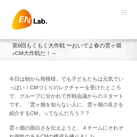
Skip
to
content
第9回もくもく大作戦 〜おいでよ春の雲ヶ畑
♪CM大作戦だ！～
今日は朝から雨模様。でも子どもたちは元気でい
っぱい！CMづくりのレクチャーを受けたところ
で、グループに分かれて作戦会議からのスタート
です。「雲ヶ畑を知らない人に、雲ヶ畑の良さを
紹介するCM」ってなんだろう？？
雲ヶ畑の面白さを伝えようと、４チームにそれぞ
れ個性のあるCMの構成を練りました。