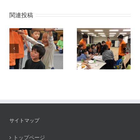
関連投稿
も
第19回もくも
冬
第20回もくも
く大作戦 ～も
く大作戦 ～も
くもくハロウ
大
くもく探検隊
ィンパーティ
実
～ 実践報告
ー～ 実践報告
サイトマップ
トップページ