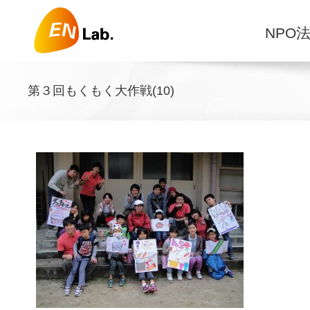
Skip
to
NPO法
content
第３回もくもく大作戦(10)