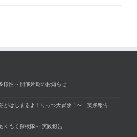
rsity 多様性 ~ 開催延期のお知らせ
〜冬がはじまるよ！りっつ大冒険！〜 実践報告
～もくもく探検隊～ 実践報告