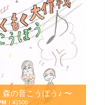
 森の音こうぼう♪ 〜
 PM
|
¥1500