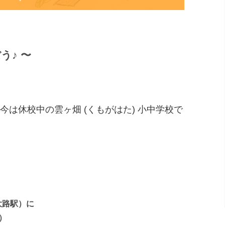
う♪ 〜
は休校中の雲ヶ畑 (くもがはた) 小中学校で
大路駅）に
）