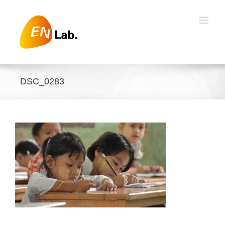
Skip
to
content
DSC_0283