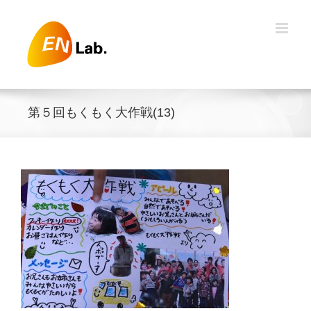
Skip
to
content
第５回もくもく大作戦(13)