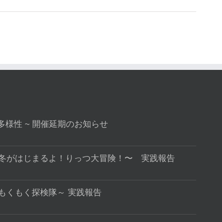
rsity 多様性 ~ 開催延期のお知らせ
〜冬がはじまるよ！りっつ大冒険！〜 実践報告
～もくもく探検隊～ 実践報告