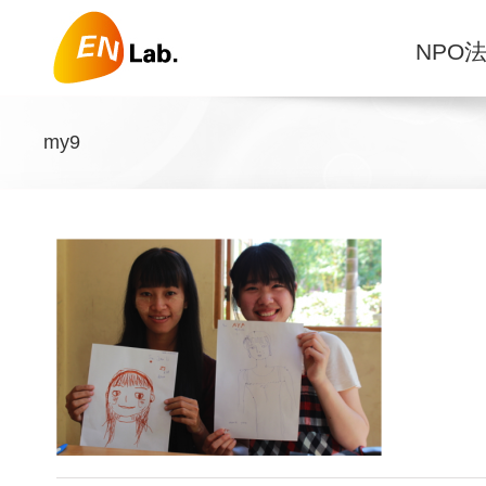
Skip
to
NPO法
content
my9