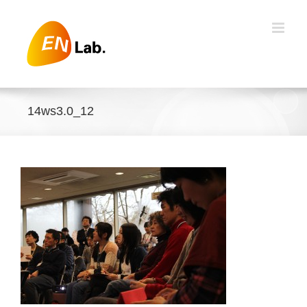
Skip
to
content
14ws3.0_12