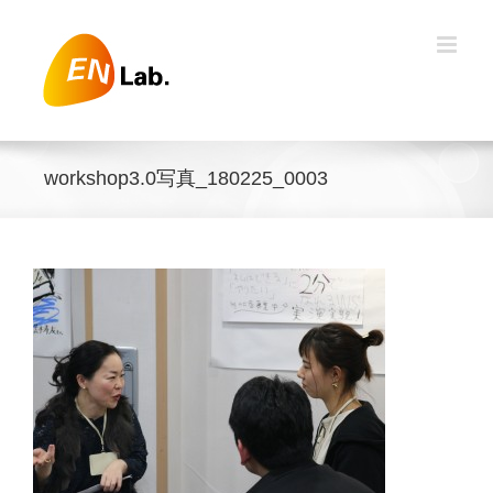
Skip
to
content
workshop3.0写真_180225_0003