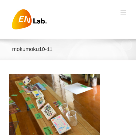
Skip
to
content
mokumoku10-11