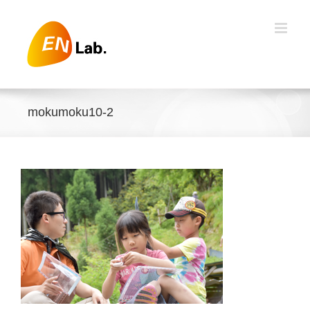
Skip
to
content
mokumoku10-2