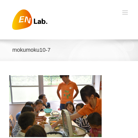
Skip
to
content
mokumoku10-7